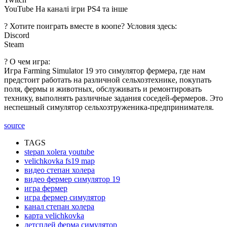
YouTube На каналі ігри PS4 та інше
? Хотите поиграть вместе в коопе? Условия здесь:
Discord
Steam
? О чем игра:
Игра Farming Simulator 19 это симулятор фермера, где нам
предстоит работать на различной сельхозтехнике, покупать
поля, фермы и животных, обслуживать и ремонтировать
технику, выполнять различные задания соседей-фермеров. Это
неспешный симулятор сельхозтруженика-предпринимателя.
source
TAGS
stepan xolera youtube
velichkovka fs19 map
видео степан холера
видео фермер симулятор 19
игра фермер
игра фермер симулятор
канал степан холера
карта velichkovka
летсплей ферма симулятор