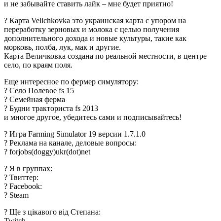
и не забывайте ставить лайк – мне будет приятно!
? Карта Velichkovka это украинская карта с упором на
переработку зерновых и молока с целью получения
дополнительного дохода и новые культуры, такие как
морковь, полба, лук, мак и другие.
Карта Величковка создана по реальной местности, в центре
село, по краям поля.
Еще интересное по фермер симулятору:
? Село Полевое fs 15
? Семейная ферма
? Будни тракториста fs 2013
и многое другое, убедитесь сами и подписывайтесь!
? Игра Farming Simulator 19 версии 1.7.1.0
? Реклама на канале, деловые вопросы:
? forjobs(doggy)ukr(dot)net
? Я в группах:
? Твиттер:
? Facebook:
? Steam
? Ще з цікавого від Степана:
Twitch