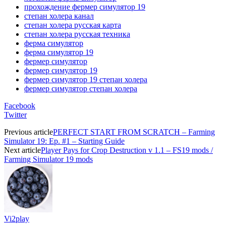
прохождение фермер симулятор 19
степан холера канал
степан холера русская карта
степан холера русская техника
ферма симулятор
ферма симулятор 19
фермер симулятор
фермер симулятор 19
фермер симулятор 19 степан холера
фермер симулятор степан холера
Facebook
Twitter
Previous article
PERFECT START FROM SCRATCH – Farming
Simulator 19: Ep. #1 – Starting Guide
Next article
Player Pays for Crop Destruction v 1.1 – FS19 mods /
Farming Simulator 19 mods
Vi2play